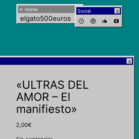
← Home
Social
elgato500euros
«ULTRAS DEL
AMOR – El
manifiesto»
2,00
€