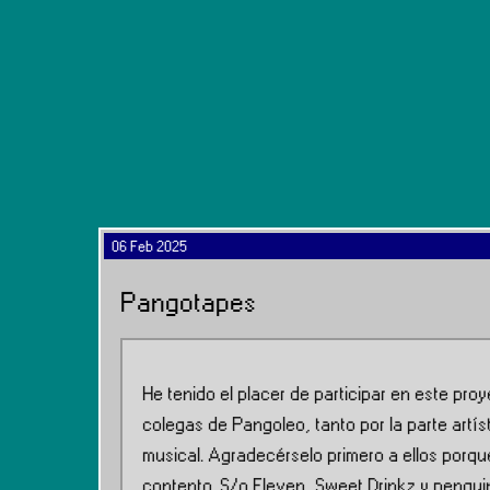
06 Feb 2025
Pangotapes
He tenido el placer de participar en este pro
colegas de Pangoleo, tanto por la parte artís
musical. Agradecérselo primero a ellos porqu
contento. S/o Eleven, Sweet Drinkz y pengu