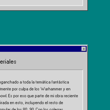
eriales
nganchado a toda la temática fantástica
almente por culpa de los Warhammer y en
owl. Es por eso que parte de mi obra reciente
irada en esto, incluyendo el resto de
popular de los 80, 90. Con los colegas