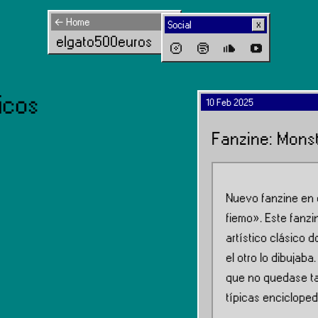
← Home
Social
elgato500euros
icos
10 Feb 2025
Fanzine: Mons
Nuevo fanzine en 
fiemo». Este fanzi
artístico clásico 
el otro lo dibujab
que no quedase ta
típicas encicloped