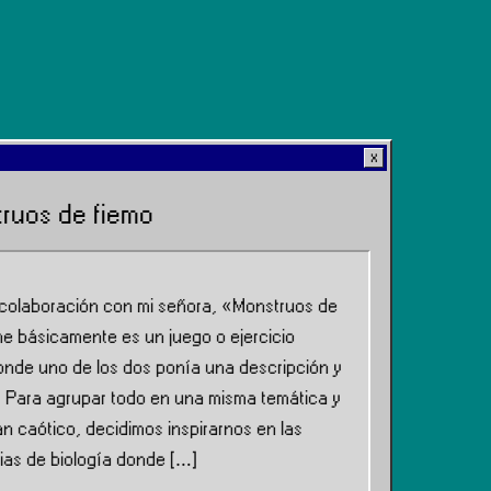
truos de fiemo
colaboración con mi señora, «Monstruos de
ne básicamente es un juego o ejercicio
donde uno de los dos ponía una descripción y
a. Para agrupar todo en una misma temática y
n caótico, decidimos inspirarnos en las
ias de biología donde […]