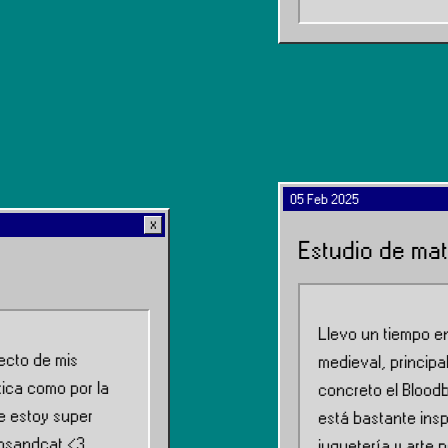
05 Feb 2025
Estudio de mat
Llevo un tiempo e
yecto de mis
medieval, princip
tica como por la
concreto el Bloodb
e estoy super
está bastante insp
insandcat <3
juguetería y arte 