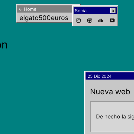
← Home
Social
elgato500euros
ón
25 Dic 2024
Nueva web
De hecho la si